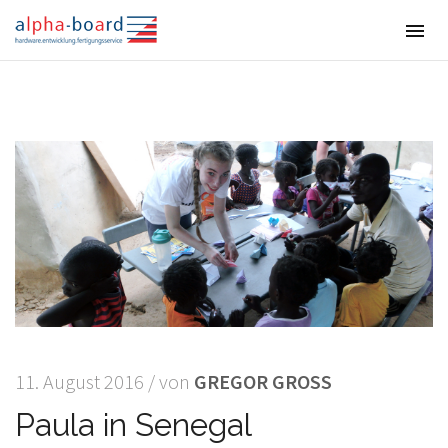
T
o
g
g
l
e
n
a
v
i
g
a
t
i
o
n
11. August 2016 / von
GREGOR GROSS
Paula in Senegal